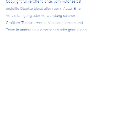
Copyright für veröffentlichte, vom Autor selbst
erstellte Objekte bleibt allein beim Autor. Eine
Vervielfältigung oder Verwendung solcher
Grafiken, Tondokumente, Videosequenzen und
Texte in anderen elektronischen oder gedruckten
Publikationen ist ohne ausdrückliche Zustimmung
des Autors nicht gestattet.
Rechtswirksamkeit dieses
Haftungsausschlusses
Dieser Haftungsausschluss ist als Teil des
Internetangebotes zu betrachten, von dem aus auf
diese Seite verwiesen wurde. Sofern Teile der
einzelnen Formulierungen dieses Textes der
geltenden Rechtslage nicht, nicht mehr oder nicht
vollständig entsprechen sollten, bleiben die
übrigen Teile des Dokumentes in ihrem Inhalt und
ihrer Gültigkeit davon unberührt.