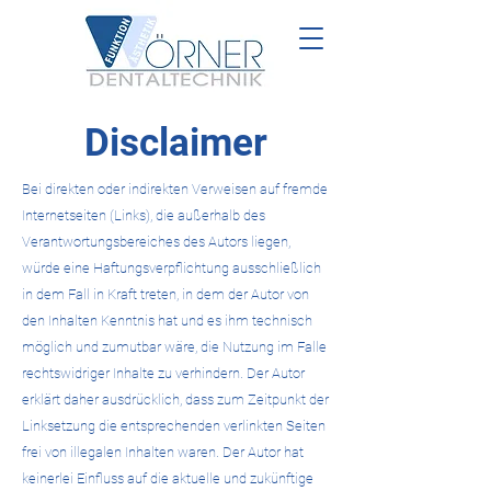
Disclaimer
Bei direkten oder indirekten Verweisen auf fremde
Internetseiten (Links), die außerhalb des
Verantwortungsbereiches des Autors liegen,
würde eine Haftungsverpflichtung ausschließlich
in dem Fall in Kraft treten, in dem der Autor von
den Inhalten Kenntnis hat und es ihm technisch
möglich und zumutbar wäre, die Nutzung im Falle
rechtswidriger Inhalte zu verhindern. Der Autor
erklärt daher ausdrücklich, dass zum Zeitpunkt der
Linksetzung die entsprechenden verlinkten Seiten
frei von illegalen Inhalten waren. Der Autor hat
keinerlei Einfluss auf die aktuelle und zukünftige