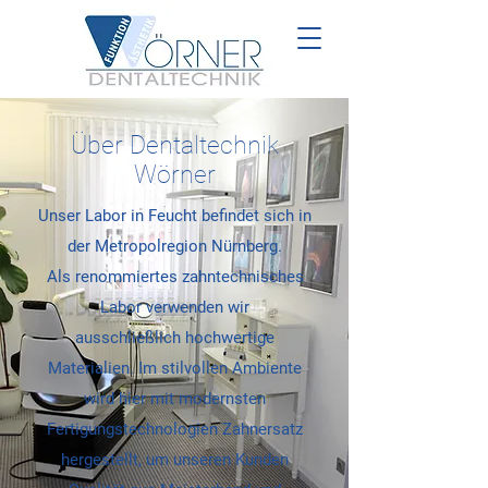
Über Dentaltechnik
Wörner
Unser Labor in Feucht befindet sich in
der Metropolregion Nürnberg.
Als renommiertes zahntechnisches
Labor verwenden
wir
ausschließlich
hochwertige
Materialien. Im stilvollen Ambiente
wird hier mit modernsten
Fertigungstechnologien Zahnersatz
hergestellt, um unseren Kunden